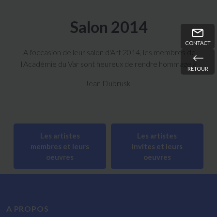
Salon 2014
CONTACT
A l'occasion de leur salon d'Art 2014, les membres de
l'Académie du Var sont heureux de rendre hommage à
RETOUR
Jean Dubrusk
Les artistes
Les artistes
membres et leurs
invites et leurs
oeuvres
oeuvres
A PROPOS