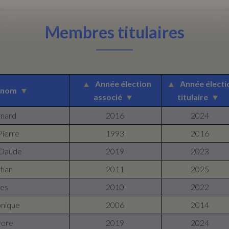
Membres titulaires
▲
Année élection
▲
Année électi
énom
▼
associé
▼
titulaire
▼
rnard
2016
2024
Pierre
1993
2016
Claude
2019
2023
tian
2011
2025
ves
2010
2022
nique
2006
2014
rore
2019
2024