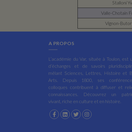
Stalloni Y
Valle-Chotain F
Vignon-Butor 
A PROPOS
L’académie du Var, située à Toulon, est u
d’échanges et de savoirs pluridisciplin
mêlant Sciences, Lettres, Histoire et 
Arts. Depuis 1800, ses conférenc
colloques contribuent à diffuser et reli
connaissances. Découvrez un patri
vivant, riche en culture et en histoire.