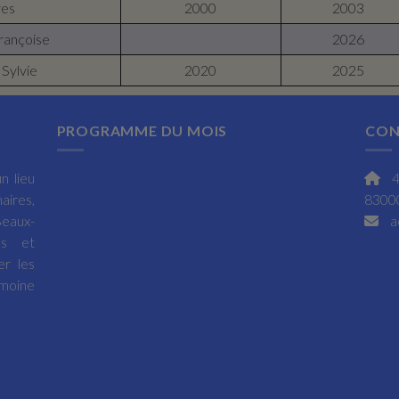
ves
2000
2003
rançoise
2026
Sylvie
2020
2025
PROGRAMME DU MOIS
CON
n lieu
4
aires,
83000
Beaux-
a
es et
er les
moine