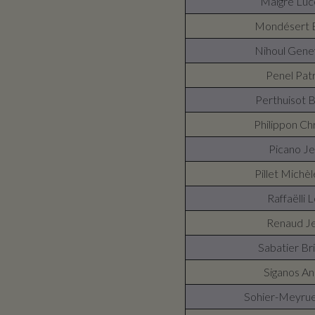
Maigre Luc
Mondésert 
Nihoul Gene
Penel Patr
Perthuisot B
Philippon Chr
Picano J
Pillet Michè
Raffaëlli L
Renaud J
Sabatier Bri
Siganos A
Sohier-Meyrue