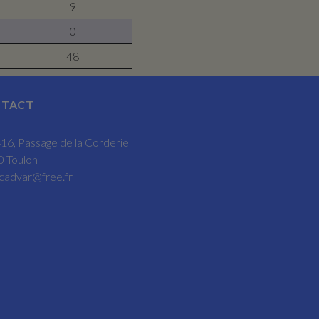
9
0
48
TACT
16, Passage de la Corderie
 Toulon
cadvar@free.fr