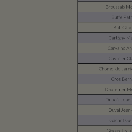
Broussais M
Buffe Patr
Buti Gilb
Cartigny M
Carvalho An
Cavailler C
Chomel de Jarni
Cros Bern
Dautemer M
Dubois Jean-
Duval Jean
Gachot Gé
Ginoux Jean