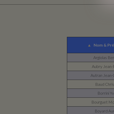
▲
Nom & Pr
Argiolas Be
Aubry Jean-
Autran Jean-
Baud Chris
Borrini Y
Bourguet Mo
Boyard Au