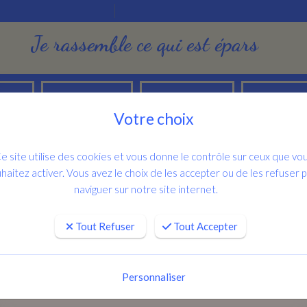
Je rassemble ce qui est épars
Salons d'art
Publications
Contacts
ments
Votre choix
e site utilise des cookies et vous donne le contrôle sur ceux que vo
haitez activer. Vous avez le choix de les accepter ou de les refuser 
naviguer sur notre site internet.
Tout Refuser
Tout Accepter
Personnaliser