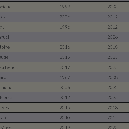
onique
1998
2003
ick
2006
2012
ert
1996
2012
anuel
2026
toine
2016
2018
laude
2015
2023
eu Benoît
2017
2025
ard
1987
2008
onique
2006
2022
Pierre
2012
2025
-Yves
2015
2018
rard
2010
2015
-Marc
2019
2023