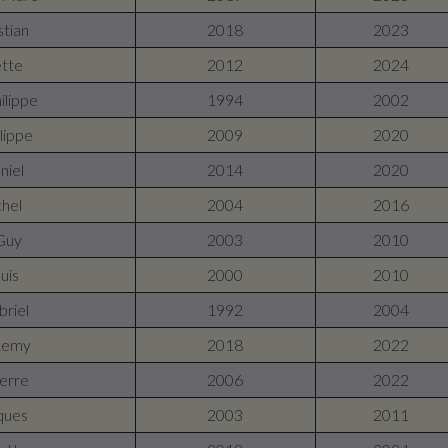
stian
2018
2023
ette
2012
2024
ilippe
1994
2002
lippe
2009
2020
niel
2014
2020
hel
2004
2016
Guy
2003
2010
uis
2000
2010
briel
1992
2004
Remy
2018
2022
erre
2006
2022
ques
2003
2011