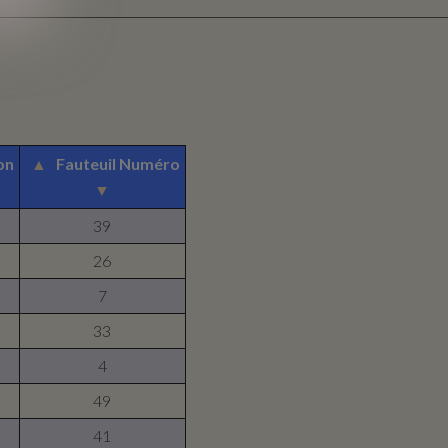
on
▲
Fauteuil Numéro
▼
39
26
7
33
4
49
41