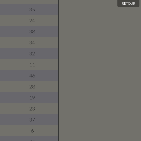
RETOUR
35
24
38
34
32
11
46
28
19
23
37
6