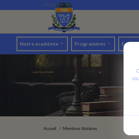
NNNN
Notre académie
Programmes
Evéne
C
sou
Accueil
Membres titulaires