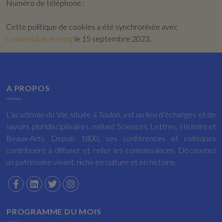
Numéro de téléphone :
Cette politique de cookies a été synchronisée avec
cookiedatabase.org
le 15 septembre 2023.
A PROPOS
L’académie du Var, située à Toulon, est un lieu d’échanges et de
savoirs pluridisciplinaires, mêlant Sciences, Lettres, Histoire et
Beaux-Arts. Depuis 1800, ses conférences et colloques
contribuent à diffuser et relier les connaissances. Découvrez
un patrimoine vivant, riche en culture et en histoire.
PROGRAMME DU MOIS