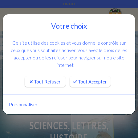
NNNN
Je rassemble ce qui est épars
Menu
Votre choix
Ce site utilise des cookies et vous donne le contrôle sur
ceux que vous souhaitez activer. Vous avez le choix de les
accepter ou de les refuser pour naviguer sur notre site
internet.
Tout Refuser
Tout Accepter
ACADEMIE DU VAR
Personnaliser
SCIENCES, LETTRES,
HISTOIRE