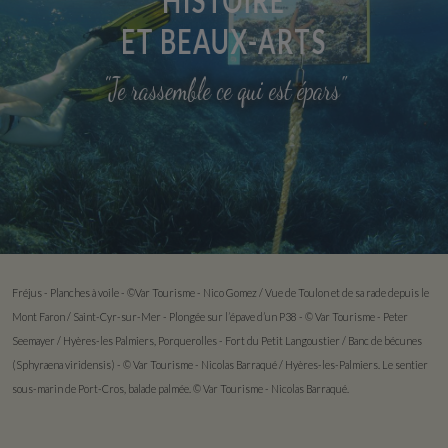
ET BEAUX-ARTS
"Je rassemble ce qui est épars"
Fréjus - Planches à voile - ©Var Tourisme - Nico Gomez / Vue de Toulon et de sa rade depuis le
Mont Faron / Saint-Cyr-sur-Mer - Plongée sur l’épave d’un P38 - © Var Tourisme - Peter
Seemayer / Hyères-les Palmiers, Porquerolles - Fort du Petit Langoustier /
Banc de bécunes
(Sphyraena viridensis) - © Var Tourisme - Nicolas Barraqué / Hyères-les-Palmiers. Le sentier
sous-marin de Port-Cros, balade palmée. © Var Tourisme - Nicolas Barraqué.