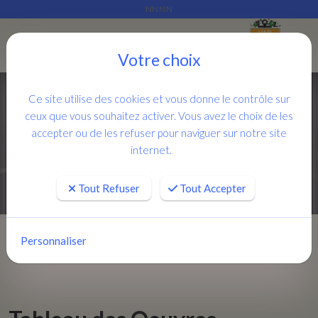
NNNN
Je rassemble ce qui est épars
Menu
Votre choix
Ce site utilise des cookies et vous donne le contrôle sur
ceux que vous souhaitez activer. Vous avez le choix de les
accepter ou de les refuser pour naviguer sur notre site
internet.
Tout Refuser
Tout Accepter
Personnaliser
Accueil
Conseils aux rédacteurs