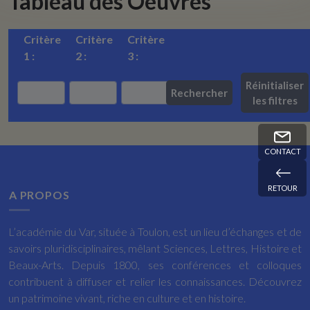
Tableau des Oeuvres
Critère
Critère
Critère
1 :
2 :
3 :
Réinitialiser
Rechercher
les filtres
CONTACT
RETOUR
A PROPOS
L’académie du Var, située à Toulon, est un lieu d’échanges et de
savoirs pluridisciplinaires, mêlant Sciences, Lettres, Histoire et
Beaux-Arts. Depuis 1800, ses conférences et colloques
contribuent à diffuser et relier les connaissances. Découvrez
un patrimoine vivant, riche en culture et en histoire.