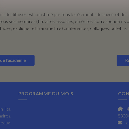
 fins de diffuser est constitué par tous les éléments de savoir et
 tous ses membres (titulaires, associés, émérites, correspondants
udier, expliquer et transmettre (conférences, colloques, bulletins, 
e de l'académie
Re
PROGRAMME DU MOIS
CON
n lieu
4
aires,
83000
Beaux-
a