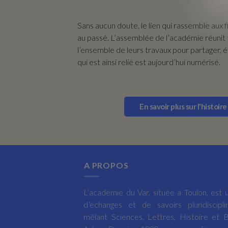
Sans aucun doute, le lien qui rassemble aux
au passé. L’assemblée de l’académie réunit
l’ensemble de leurs travaux pour partager, ét
qui est ainsi relié est aujourd’hui numérisé.
En savoir plus sur l'histoir
A PROPOS
L’académie du Var, située à Toulon, est u
d’échanges et de savoirs pluridisciplin
mêlant Sciences, Lettres, Histoire et 