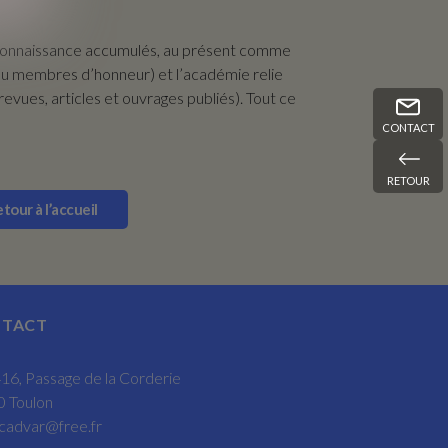
 de connaissance accumulés, au présent comme
 ou membres d’honneur) et l’académie relie
revues, articles et ouvrages publiés). Tout ce
CONTACT
RETOUR
tour à l’accueil
TACT
16, Passage de la Corderie
 Toulon
cadvar@free.fr