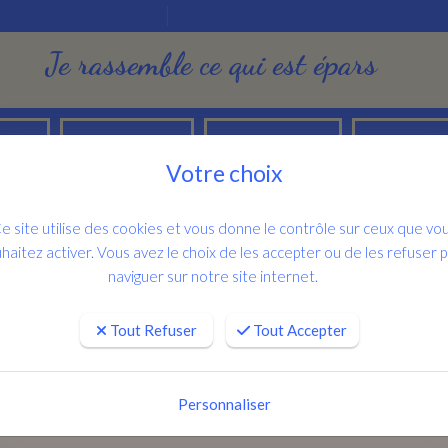
Je rassemble ce qui est épars
Salons d'art
Publications
Contacts
ments
Votre choix
e site utilise des cookies et vous donne le contrôle sur ceux que vo
haitez activer. Vous avez le choix de les accepter ou de les refuser 
naviguer sur notre site internet.
Tout Refuser
Tout Accepter
Personnaliser