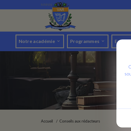
NNNN
Notre académie
Programmes
Evéne
C
sou
Accueil
Conseils aux rédacteurs