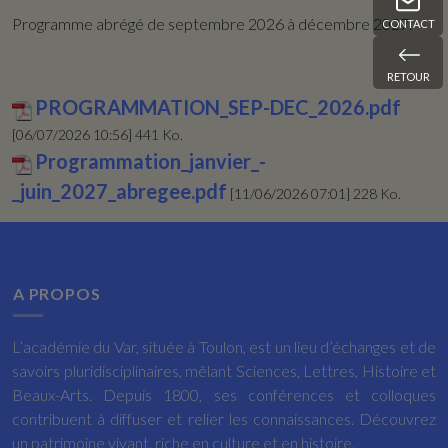
Programme abrégé de septembre 2026 à décembre 2027.
CONTACT
RETOUR
PROGRAMMATION_SEP-DEC_2026.pdf
[06/07/2026 10:56] 441 Ko.
Programmation_janvier_-
_juin_2027_abregee.pdf
[11/06/2026 07:01] 228 Ko.
A PROPOS
L’académie du Var, située à Toulon, est un lieu d’échanges et de
savoirs pluridisciplinaires, mêlant Sciences, Lettres, Histoire et
Beaux-Arts. Depuis 1800, ses conférences et colloques
contribuent à diffuser et relier les connaissances. Découvrez
un patrimoine vivant, riche en culture et en histoire.