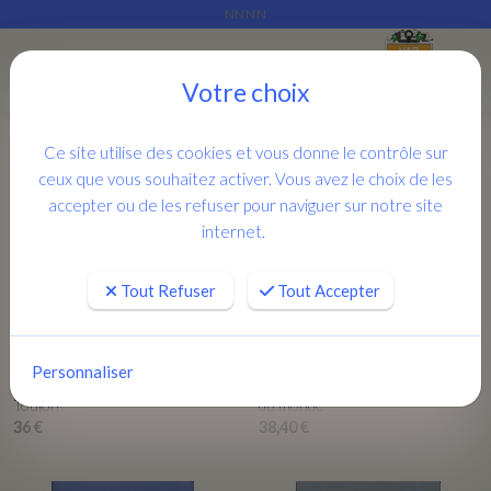
NNNN
Je rassemble ce qui est épars
Menu
Votre choix
Ce site utilise des cookies et vous donne le contrôle sur
ceux que vous souhaitez activer. Vous avez le choix de les
accepter ou de les refuser pour naviguer sur notre site
internet.
Tout Refuser
Tout Accepter
Personnaliser
APERÇU RAPIDE
APERÇU RAPIDE
Le Mourillon et l'histoire de
Les grandes expéditions autour
Toulon
du monde
36 €
38,40 €