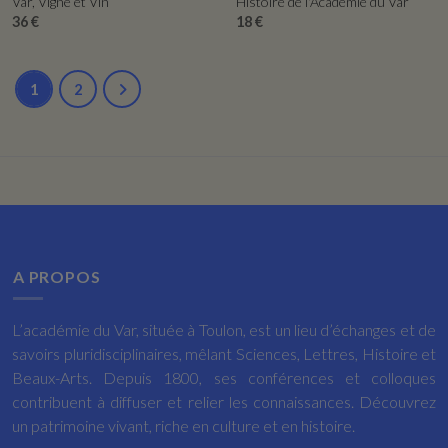
Var, Vigne et Vin
Histoire de l'Académie du Var
36 €
18 €
1
2
A PROPOS
L’académie du Var, située à Toulon, est un lieu d’échanges et de
savoirs pluridisciplinaires, mêlant Sciences, Lettres, Histoire et
Beaux-Arts. Depuis 1800, ses conférences et colloques
contribuent à diffuser et relier les connaissances. Découvrez
un patrimoine vivant, riche en culture et en histoire.