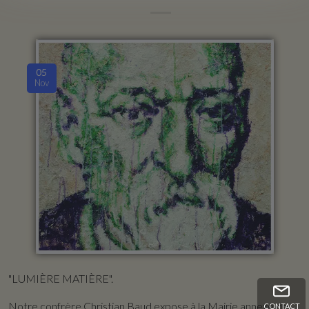
05
Nov
"LUMIÈRE MATIÈRE".
Notre confrère Christian Baud expose à la Mairie annexe de
CONTACT