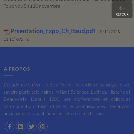
Toulon du 5 au 20 novembre.
RETOUR
Prsentation_Expo_Ch_Baud.pdf
[10/11/2025
11:11] 695 Ko.
A PROPOS
L’académie du Var, située à Toulon, est un lieu d’échanges et de
savoirs pluridisciplinaires, mêlant Sciences, Lettres, Histoire et
Beaux-Arts. Depuis 1800, ses conférences et colloques
contribuent à diffuser et relier les connaissances. Découvrez
un patrimoine vivant, riche en culture et en histoire.